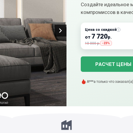
Создайте идеальное м
компромиссов в качес
Цена со скидкой
7 720
от
р.
10 000 р.
-23%
РАСЧЕТ ЦЕНЫ
В***а только что купил(а) э
Р***а только что оставил(
Г***й добавил(а) в корзину
В***н только что скачал(а
ж***я купил(а) этот товар 
С***а только что оставил(
Д***ь добавил(а) в корзину
Л***е только что добавил(а