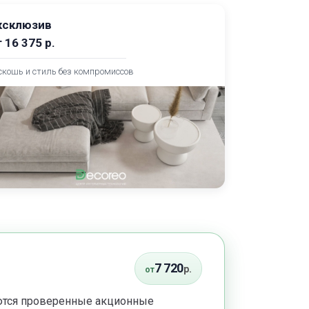
ксклюзив
т
16 375
р.
скошь и стиль без компромиссов
7 720
р.
от
уются проверенные акционные