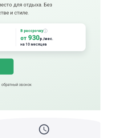
есто для отдыха. Без
тве и стиле.
В рассрочку
930
от
р./мес.
на 10 месяцев
тот товар
а) 5-звездочный отзыв
) 3Д модель
5 минут назад
а) 5-звездочный отзыв
) этот товар в "Избранное"