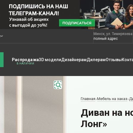
Минск, ул. Тимирязева
е
полный адрес
Распродажа
3D модели
Дизайнерам
Дилерам
Отзывы
Конт
Главная
Мебель на заказ
Д
»
»
Диван на н
Лонг»