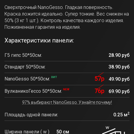
Сверхпрочный NanoGesso. Гладкая поверхность.
Краска ложится идеально. Супер тонкие. Вес снижен на
50% (3 кг 1 шт.). Контроль качества каждого изделия.
Пожизненная гарантия на изделия.
Характеристики панели:
Г5 гипс 50*50см:
28.90 руб
Стандарт 50*50см:
38.90 руб
57р
ХИТ
NanoGesso 50*50см:
49.90 руб
76р
NEW
ВулканикоГессо 50*50см:
69.90 руб
97% выбирают NanoGesso. Узнайте почему!
2
Площадь одной панели:
0.25 м
Ширина панели ( w )
50 см