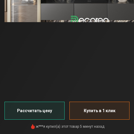
Рассчитать цену
Купить в 1 клик
С***а только что оставил(а) 5-звездочный отзыв
Д***ь добавил(а) в корзину