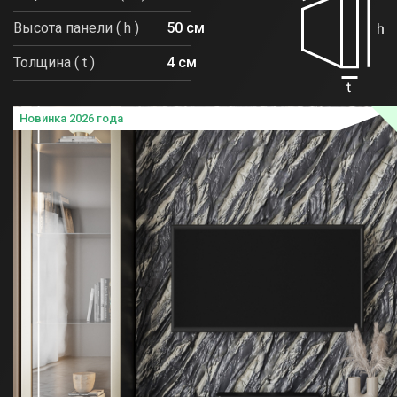
Высота панели ( h )
50 см
Толщина ( t )
4 см
Новинка 2026 года