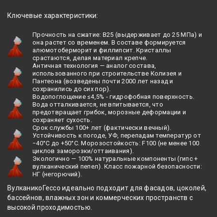
Ключевые характеристики:
Прочность на сжатие: B25 (выдерживает до 25 МПа) и
она растет со временем. В составе формируется
алюмотоберморит и филлипсит. Кристаллы
срастаются, делая материал крепче.
Античная технология — аналог состава,
использованного при строительстве Колизея и
Пантеона (возведены почти 2000 лет назад и
сохранились до сих пор).
Водопоглощение ≤4,5% - гидрофобная поверхность.
Вода отталкивается, не впитывается, что
предотвращает грибок, морозные деформации и
сохраняет сухость.
Срок службы 100+ лет (фактически вечный).
Устойчивость к погоде, УФ, перепадам температур от
−40°C до +50°C. Морозостойкость: F100 (не менее 100
циклов заморозки/оттаивания).
Экологично — 100% натуральные компоненты (гипс +
вулканический пепел). Класс пожарной безопасности:
НГ (негорючий).
ВулканикоГессо идеально подходит для фасадов, цоколей,
бассейнов, влажных зон и коммерческих пространств с
высокой проходимостью.