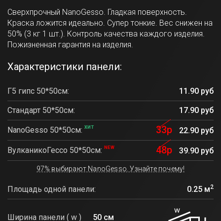
Сверхпрочный NanoGesso. Гладкая поверхность.
Краска ложится идеально. Супер тонкие. Вес снижен на
50% (3 кг 1 шт.). Контроль качества каждого изделия.
Пожизненная гарантия на изделия.
Характеристики панели:
Г5 гипс 50*50см:
11.90 руб
Стандарт 50*50см:
17.90 руб
33р
ХИТ
NanoGesso 50*50см:
22.90 руб
48р
NEW
ВулканикоГессо 50*50см:
39.90 руб
97% выбирают NanoGesso. Узнайте почему!
2
Площадь одной панели:
0.25 м
Ширина панели ( w )
50 см