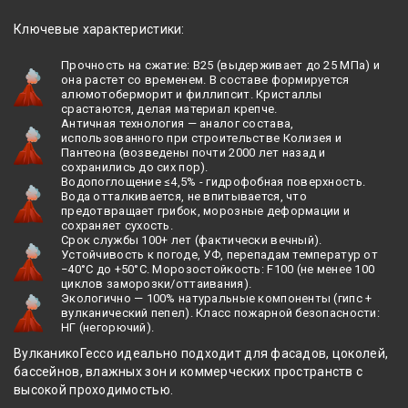
Ключевые характеристики:
Прочность на сжатие: B25 (выдерживает до 25 МПа) и
она растет со временем. В составе формируется
алюмотоберморит и филлипсит. Кристаллы
срастаются, делая материал крепче.
Античная технология — аналог состава,
использованного при строительстве Колизея и
Пантеона (возведены почти 2000 лет назад и
сохранились до сих пор).
Водопоглощение ≤4,5% - гидрофобная поверхность.
Вода отталкивается, не впитывается, что
предотвращает грибок, морозные деформации и
сохраняет сухость.
Срок службы 100+ лет (фактически вечный).
Устойчивость к погоде, УФ, перепадам температур от
−40°C до +50°C. Морозостойкость: F100 (не менее 100
циклов заморозки/оттаивания).
Экологично — 100% натуральные компоненты (гипс +
вулканический пепел). Класс пожарной безопасности:
НГ (негорючий).
ВулканикоГессо идеально подходит для фасадов, цоколей,
бассейнов, влажных зон и коммерческих пространств с
высокой проходимостью.