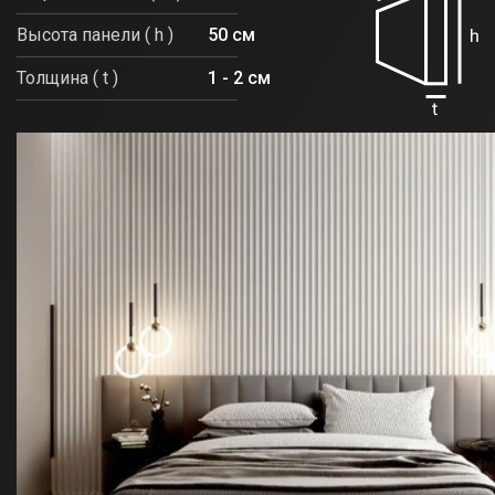
Высота панели ( h )
50 см
Толщина ( t )
1 - 2 см