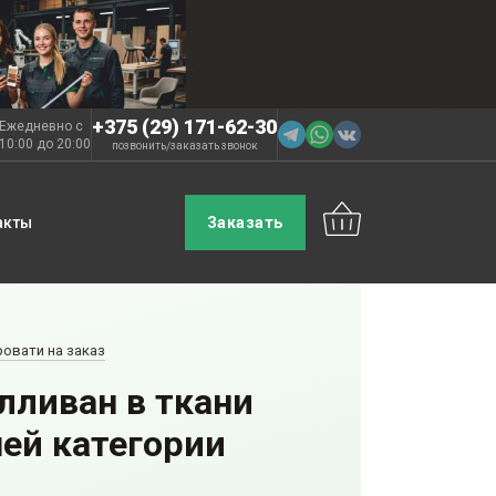
+375 (29) 171-62-30
Ежедневно с
10:00 до 20:00
позвонить
заказать звонок
/
акты
Заказать
ровати на заказ
лливан в ткани
ей категории