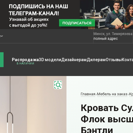
Минск, ул. Тимирязева
е
полный адрес
Распродажа
3D модели
Дизайнерам
Дилерам
Отзывы
Конт
Главная
Мебель на заказ
К
»
»
Кровать Су
Флок высш
Бэнтли