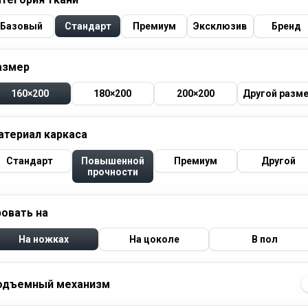
Базовый
Стандарт
Премиум
Эксклюзив
Бренд
азмер
160×200
180×200
200×200
Другой разм
атериал каркаса
Стандарт
Повышенной
Премиум
Другой
прочности
ровать на
На ножках
На цоколе
В пол
одъемный механизм