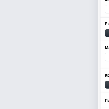
Р
М
К
П