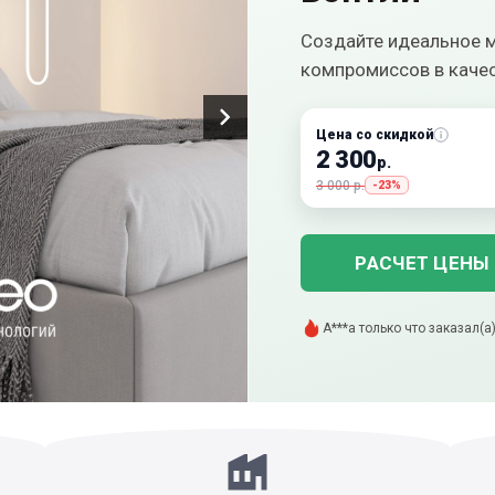
Создайте идеальное м
компромиссов в качес
Цена со скидкой
2 300
р.
3 000 р.
-23%
РАСЧЕТ ЦЕНЫ
А***а только что заказал(а
В***а только что купил(а) э
Р***а только что оставил(
Г***й добавил(а) в корзину
В***н только что скачал(а
ж***я купил(а) этот товар 
С***а только что оставил(