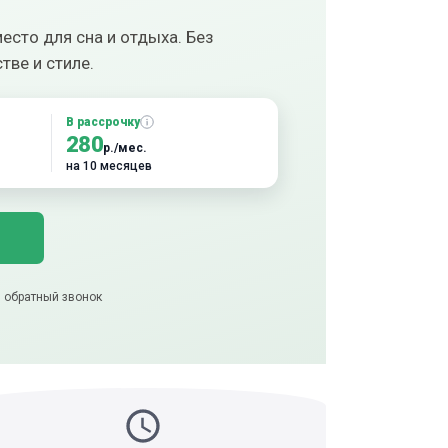
есто для сна и отдыха. Без
тве и стиле.
В рассрочку
280
р./мес.
на 10 месяцев
) обратный звонок
тот товар
а) 5-звездочный отзыв
) 3Д модель
5 минут назад
а) 5-звездочный отзыв