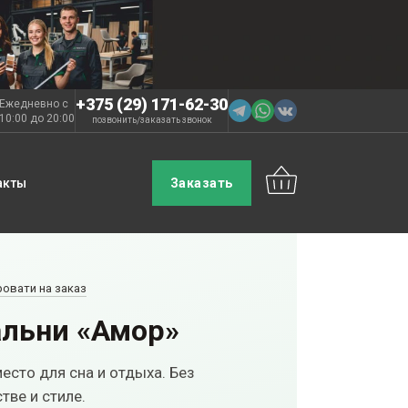
+375 (29) 171-62-30
Ежедневно с
10:00 до 20:00
позвонить
заказать звонок
/
акты
Заказать
ровати на заказ
альни «Амор»
есто для сна и отдыха. Без
тве и стиле.