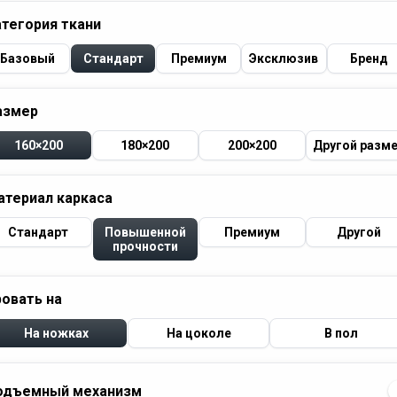
атегория ткани
Базовый
Стандарт
Премиум
Эксклюзив
Бренд
азмер
160×200
180×200
200×200
Другой разм
атериал каркаса
Стандарт
Повышенной
Премиум
Другой
прочности
ровать на
На ножках
На цоколе
В пол
одъемный механизм