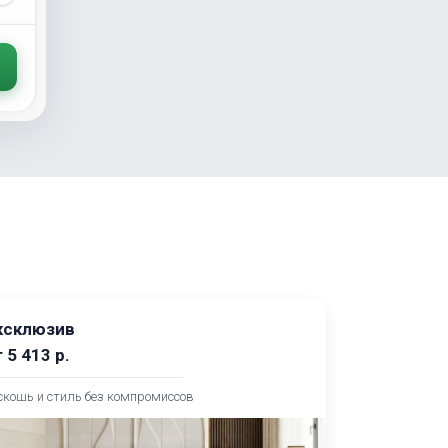
ксклюзив
т
5 413
р.
скошь и стиль без компромиссов