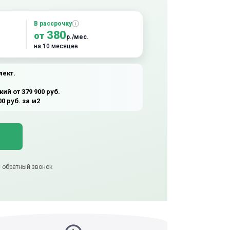
В рассрочку
380
от
р./мес.
на 10 месяцев
лект.
й от 379 900 руб.
0 руб. за м2
) обратный звонок
тот товар
а) 5-звездочный отзыв
) 3Д модель
5 минут назад