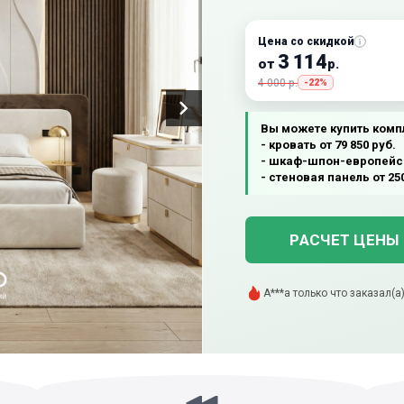
Цена со скидкой
3 114
от
р.
4 000 р.
-22%
Вы можете купить комп
- кровать от 79 850 руб.
- шкаф-шпон-европейски
- стеновая панель от 250
РАСЧЕТ ЦЕНЫ
А***а только что заказал(а
В***а только что купил(а) э
Р***а только что оставил(
Г***й добавил(а) в корзину
В***н только что скачал(а
ж***я купил(а) этот товар 