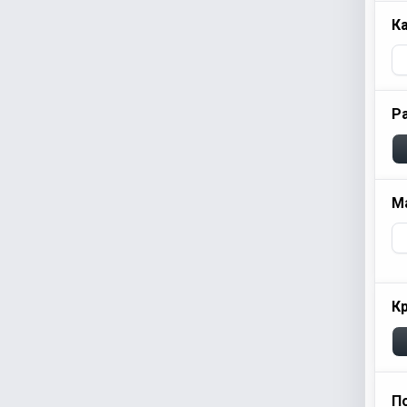
К
Р
М
К
П