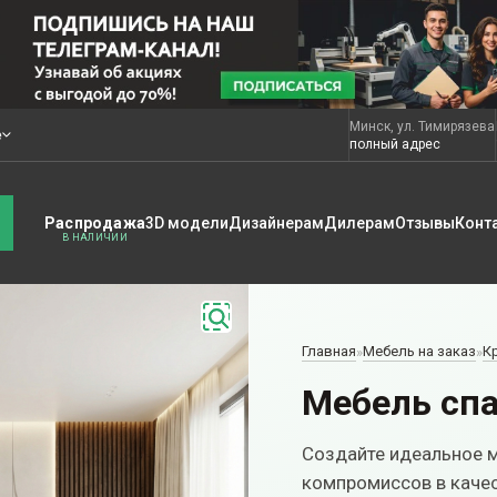
Минск, ул. Тимирязева
е
полный адрес
Распродажа
3D модели
Дизайнерам
Дилерам
Отзывы
Конт
Главная
Мебель на заказ
К
»
»
Мебель сп
Создайте идеальное м
компромиссов в качес