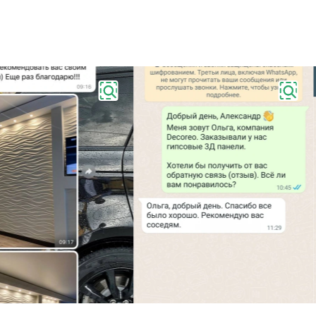
леграме
звонок