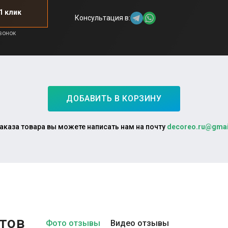
1 клик
Консультация в:
р
й отзыв
ль
зад
й отзыв
ДОБАВИТЬ В КОРЗИНУ
Избранное"
р
аказа товара вы можете написать нам на почту
decoreo.ru@gmai
ль
еграме
р
зад
р
й отзыв
тов
Фото отзывы
Видео отзывы