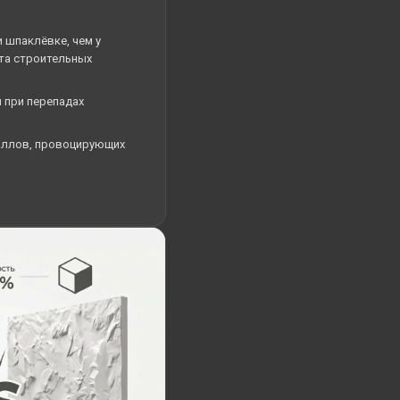
 шпаклёвке, чем у
та строительных
 при перепадах
аллов, провоцирующих