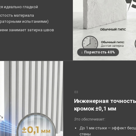
ся идеально гладкой
истость материала
раторными испытаниями)
мени занимает затирка швов
↓ Пористость 40%
03
Инженерная точность
кромок ±0,1 мм
Это обеспечивает:
До 1 мм стыки — эффект бес
стены