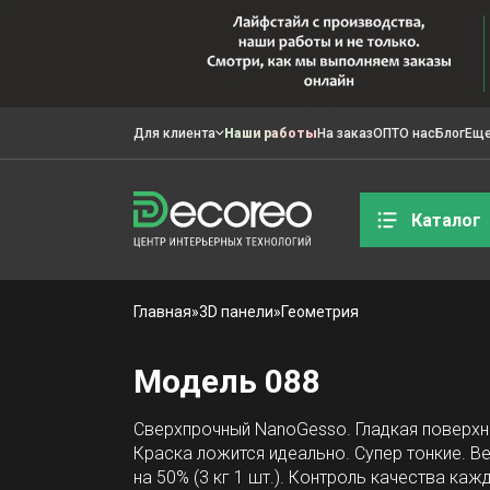
Для клиента
Наши работы
На заказ
ОПТ
О нас
Блог
Ещ
Каталог
Главная
»
3D панели
»
Геометрия
Модель 088
Сверхпрочный NanoGesso. Гладкая поверхн
Краска ложится идеально. Супер тонкие. В
на 50% (3 кг 1 шт.). Контроль качества каж