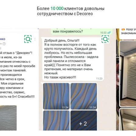
М***б только что подписался(ась) в те
Более
10 000
клиентов довольны
А***а только что заказал(а) обратный 
сотрудничеством с Decoreo