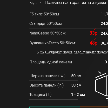
изделия. Пожизненная гарантия на изделия.
Г5 гипс 50*50см:
11.
Стандарт 50*50см:
24.
33р
NanoGesso 50*50см:
24.6
48р
ВулканикоГессо 50*50см:
36.7
97% выбирают NanoGesso. Узнайте почему
Площадь одной панели:
0
Ширина панели ( w )
50 см
Высота панели ( h )
50 см
Толщина ( t )
1 - 2 см