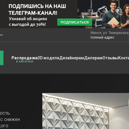
Минск, ул. Тимирязева
е
полный адрес
Распродажа
3D модели
Дизайнерам
Дилерам
Отзывы
Конт
ость.
ес снижен
дого