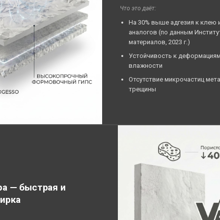
Что это даёт:
На 30% выше адгезия к клею и
аналогов (по данным Институ
материалов, 2023 г.)
Устойчивость к деформациям
влажности
Отсутствие микрочастиц мет
трещины
ра — быстрая и
тирка